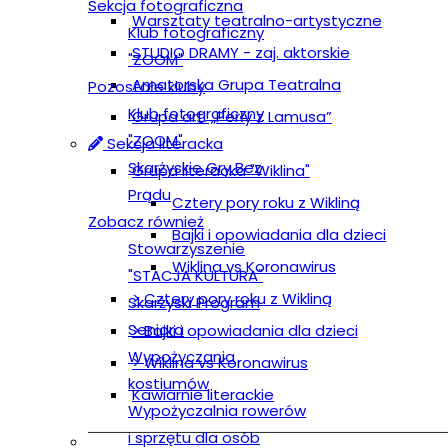
Sekcja fotograficzna
Warsztaty teatralno-artystyczne
Klub fotograficzny
STUDIO DRAMY - zaj. aktorskie
"ZOOM"
Amatorska Grupa Teatralna
Pozostałe kluby
Klub fotograficzny
Grupa art. „Perły z Lamusa”
"ZOOM"
Sekcja literacka
Skarżyskie Gry Bez
Grupa literacka "Wiklina"
Prądu
Cztery pory roku z Wikliną
Zobacz również
Bajki i opowiadania dla dzieci
Stowarzyszenie
Wiklina vs Koronawirus
"STACJA KULTURA"
> Cztery pory roku z Wikliną
Skarżyski Program
Seniora
> Bajki i opowiadania dla dzieci
Wypożyczania
> Wiklina vs Koronawirus
kostiumów
Kawiarnie literackie
Wypożyczalnia rowerów
i sprzętu dla osób