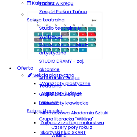
Kalendarz
Taniec w Kręgu
Zespół Pieśni i Tańca
Sekcja teatralna
Studio teatralne M.
Wójtowicz
Warsztaty teatralno-
artystyczne
STUDIO DRAMY - zaj.
Oferta
aktorskie
Sekcja plastyczna
Amatorska Grupa
Warsztaty plastyczne
Teatralna
Warsztaty ludowe
Grupa art. „Perły z
Lamusa”
Warsztaty krawieckie
Sekcja literacka
Młodzieżowa Akademia Sztuki
Grupa literacka "Wiklina"
Zajęcia z rzeźby i malarstwa
Cztery pory roku z
Skarżyski Klub SKART
Wikliną