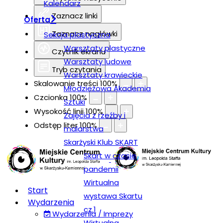
Kalendarz
Zaznacz linki
Oferta
Zaznacz nagłówki
Sekcja plastyczna
Warsztaty plastyczne
Czytnik ekranu
Warsztaty ludowe
Tryb czytania
Warsztaty krawieckie
Skalowanie treści
100
%
Młodzieżowa Akademia
Czcionka
100
%
Sztuki
Wysokość linii
100
%
Zajęcia z rzeźby i
Odstęp liter
100
%
malarstwa
Skarżyski Klub SKART
Skart w czasie
pandemii
Wirtualna
Start
wystawa Skartu
Wydarzenia
cz.1
Wydarzenia / Imprezy
Wirtualna