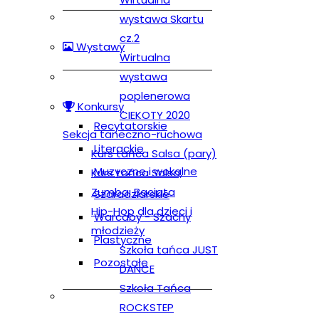
wystawa Skartu
cz.2
Wystawy
Wirtualna
wystawa
poplenerowa
Konkursy
CIEKOTY 2020
Recytatorskie
Sekcja taneczno-ruchowa
Literackie
Kurs tańca Salsa (pary)
Muzyczne i wokalne
Kurs tańca Salsa,
Zumba, Baciata
Szaradziarskie
Hip-Hop dla dzieci i
Warcaby - Szachy
młodzieży
Plastyczne
Szkoła tańca JUST
Pozostałe
DANCE
Szkoła Tańca
ROCKSTEP