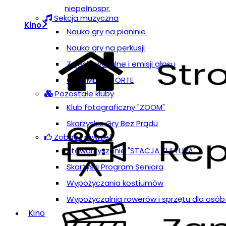
niepełnospr.
Sekcja muzyczna
Kino
Nauka gry na pianinie
Nauka gry na perkusji
Zajęcia wokalne i emisji głosu
Chór MEZZOFORTE
Pozostałe kluby
Klub fotograficzny "ZOOM"
Skarżyskie Gry Bez Prądu
Zobacz również
Stowarzyszenie "STACJA KULTURA"
Skarżyski Program Seniora
Wypożyczania kostiumów
Wypożyczalnia rowerów i sprzętu dla osób
Kino